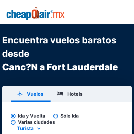
Skip to main content
CheapOair.MX
Encuentra vuelos baratos
desde
Canc?N a Fort Lauderdale
Vuelos
Hotels
Ida y Vuelta
Sólo Ida
Pick your flight type
Varias ciudades
Turista
Select your preferred seating class.