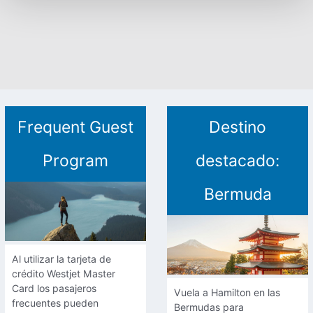
Frequent Guest
Destino
Program
destacado:
Bermuda
Frequent Guest Program
Al utilizar la tarjeta de
crédito Westjet Master
Destino destacado: Bermuda
Card los pasajeros
Vuela a Hamilton en las
frecuentes pueden
Bermudas para