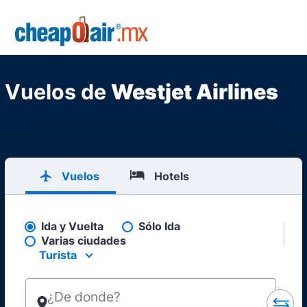
Skip to main content
CheapOair.MX
Vuelos de
Westjet Airlines
Vuelos
Hotels
Ida y Vuelta
Sólo Ida
Pick your flight type
Varias ciudades
Turista
Select your preferred seating class.
¿De donde?