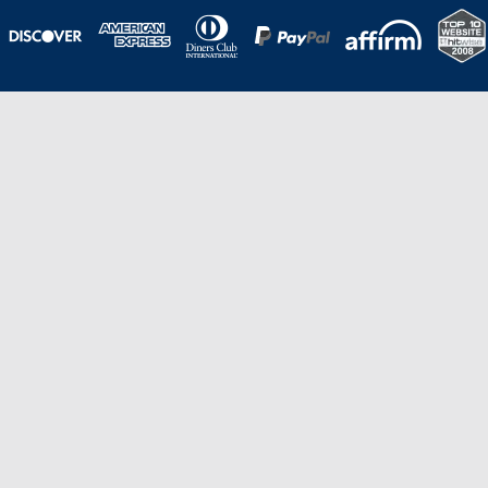
Una galardonada asistencia al cliente para
viajes asequibles
Excelente
Basado en
210,276
opiniones
Stevie de Oro en los American Business
Awards de 2020 – Equipo de
Gestión de Producto del Año.
Stevie de Bronce en los Stevie Awards para Ventas
y Servicio al Cliente de 2021 – Departamento
de Servicio al Cliente del Año.