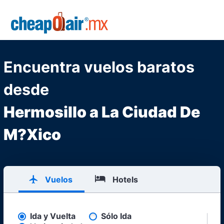
Skip to main content
CheapOair.MX
Encuentra vuelos baratos
desde
Hermosillo a La Ciudad De
M?Xico
Vuelos
Hotels
Ida y Vuelta
Sólo Ida
Pick your flight type