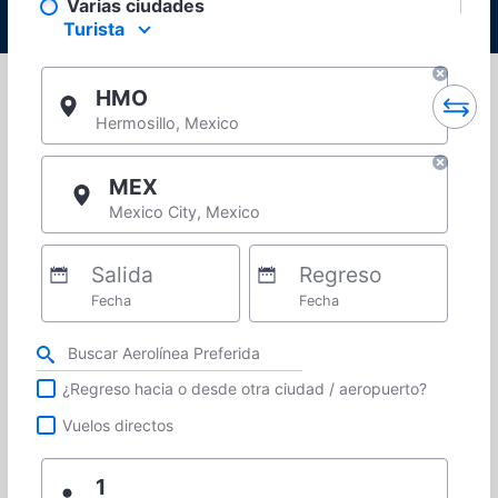
Varias ciudades
Turista
Select your preferred seating class.
HMO
Hermosillo, Mexico
MEX
Mexico City, Mexico
Salida
Regreso
Fecha
Fecha
Refina tu búsqueda por aerolínea, ciudad o aeropuerto o vuelos directos
¿Regreso hacia o desde otra ciudad / aeropuerto?
Vuelos directos
1