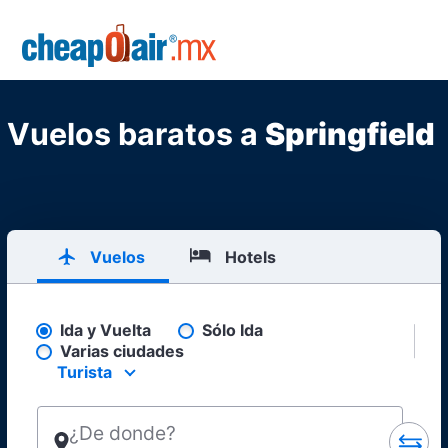
Skip to main content
CheapOair.MX
Vuelos baratos a
Springfield
Vuelos
Hotels
Ida y Vuelta
Sólo Ida
Pick your flight type
Varias ciudades
Turista
Select your preferred seating class.
¿De donde?