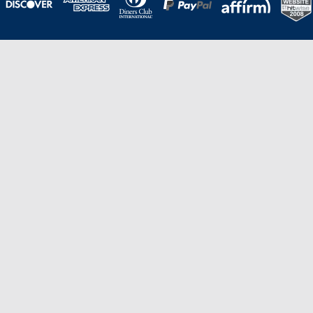
Una galardonada asistencia al cliente para
viajes asequibles
Excelente
Basado en
210,276
opiniones
Stevie de Oro en los American Business
Awards de 2020 – Equipo de
Gestión de Producto del Año.
Stevie de Bronce en los Stevie Awards para Ventas
y Servicio al Cliente de 2021 – Departamento
de Servicio al Cliente del Año.