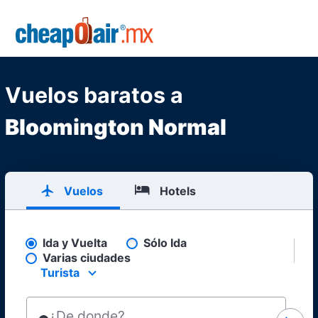
Skip to main content
CheapOair.MX
Vuelos baratos a
Bloomington Normal
Vuelos
Hotels
Ida y Vuelta
Sólo Ida
Pick your flight type
Varias ciudades
Turista
Select your preferred seating class.
¿De donde?