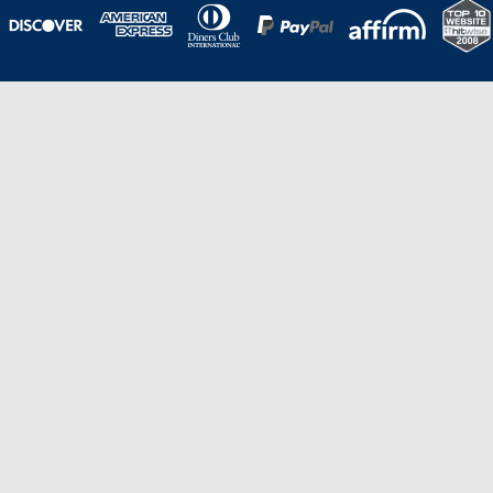
Una galardonada asistencia al cliente para
viajes asequibles
Excelente
Basado en
210,276
opiniones
Stevie de Oro en los American Business
Awards de 2020 – Equipo de
Gestión de Producto del Año.
Stevie de Bronce en los Stevie Awards para Ventas
y Servicio al Cliente de 2021 – Departamento
de Servicio al Cliente del Año.