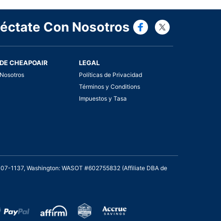
Connect wi
Connect
éctate Con Nosotros
DE CHEAPOAIR
LEGAL
Nosotros
Políticas de Privacidad
Términos y Conditions
Impuestos y Tasa
2007-1137, Washington: WASOT #602755832 (Affiliate DBA de