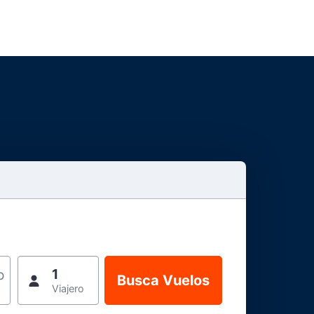
1
o
Viajero