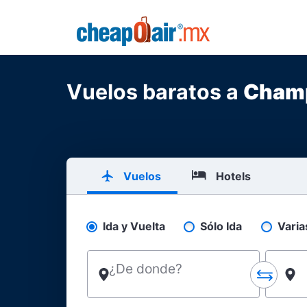
Skip to main content
CheapOair.MX
Vuelos baratos a
Cham
Vuelos
Hotels
Ida y Vuelta
Sólo Ida
Varia
Pick your flight type
¿De donde?