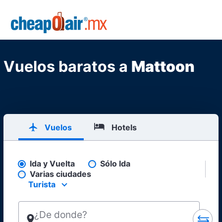
Skip to main content
CheapOair.MX
Vuelos baratos a
Mattoon
Vuelos
Hotels
Ida y Vuelta
Sólo Ida
Pick your flight type
Varias ciudades
Turista
Select your preferred seating class.
¿De donde?