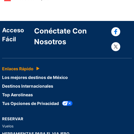
Con
Acceso
Conéctate Con
Fácil
Nosotros
Con
Enlaces Rápido
Los mejores destinos de México
Destinos Internacionales
Top Aerolíneas
Tus Opciones de Privacidad
RESERVAR
Vuelos
HERRAMIENTAS PARA EL VIAJERO