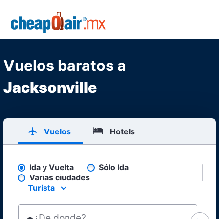
Skip to main content
CheapOair.MX
Vuelos baratos a
Jacksonville
Vuelos
Hotels
Ida y Vuelta
Sólo Ida
Pick your flight type
Varias ciudades
Turista
Select your preferred seating class.
¿De donde?