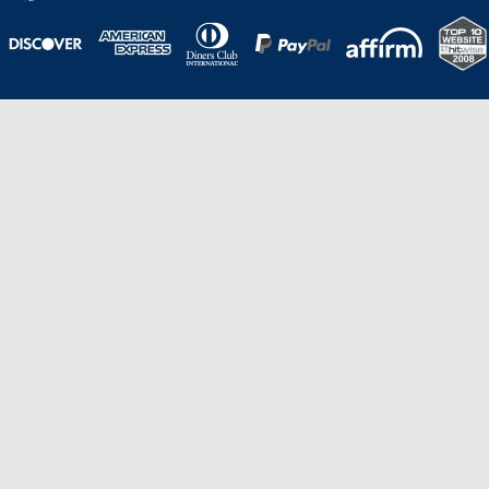
Una galardonada asistencia al cliente para
viajes asequibles
Excelente
Basado en
210,276
opiniones
Stevie de Oro en los American Business
Awards de 2020 – Equipo de
Gestión de Producto del Año.
Stevie de Bronce en los Stevie Awards para Ventas
y Servicio al Cliente de 2021 – Departamento
de Servicio al Cliente del Año.