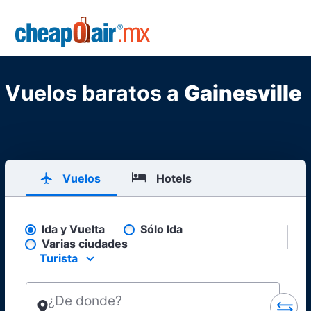
Skip to main content
CheapOair.MX
Vuelos baratos a
Gainesville
Vuelos
Hotels
Ida y Vuelta
Sólo Ida
Pick your flight type
Varias ciudades
Turista
Select your preferred seating class.
¿De donde?