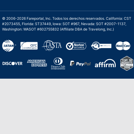
© 2006-2026 Fareportal, Inc. Todos los derechos reservados. California: CST
#2073455, Florida: ST37449, Iowa: SOT #967, Nevada: SOT #2007-1137,
Washington: WASOT #602755832 (Affiliate DBA de Travelong, Inc.)
Una galardonada asistencia al cliente para
viajes asequibles
Excelente
Basado en
210,276
opiniones