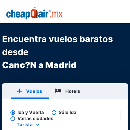
Skip to main content
CheapOair.MX
Encuentra vuelos baratos
desde
Canc?N a Madrid
Vuelos
Hotels
Ida y Vuelta
Sólo Ida
Pick your flight type
Varias ciudades
Turista
Select your preferred seating class.