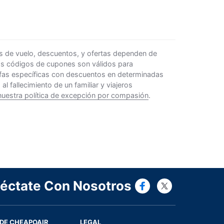
s de vuelo, descuentos, y ofertas dependen de
Los códigos de cupones son válidos para
rifas específicas con descuentos en determinadas
 fallecimiento de un familiar y viajeros
nuestra política de excepción por compasión
.
Connect wi
Connect
éctate Con Nosotros
DE CHEAPOAIR
LEGAL