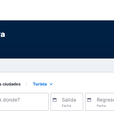
va
s ciudades
Turista
Select your preferred seating class.
A donde?
Salida
Regres
Fecha
Fecha