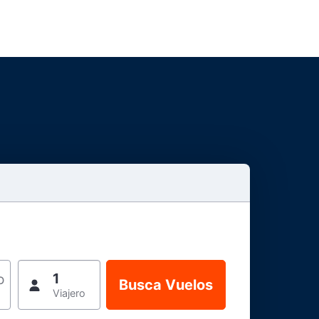
1
o
Viajero