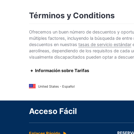
Términos y Conditions
Ofrecemos un buen número de descuentos y oportunid
múltiples factores, incluyendo la búsqueda de entre
descuentos en nuestras
tasas de servicio estándar
e
aerolíneas, dependiendo de los requisitos de cada u
visualmente discapacitados pueden optar a descuento
Información sobre Tarifas
United States - Español
Acceso Fácil
RESERV
Enlaces Rápido