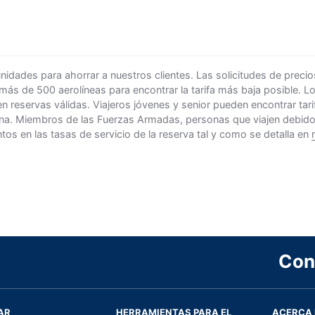
ades para ahorrar a nuestros clientes. Las solicitudes de precio
 más de 500 aerolíneas para encontrar la tarifa más baja posible. 
n reservas válidas. Viajeros jóvenes y senior pueden encontrar ta
na. Miembros de las Fuerzas Armadas, personas que viajen debido al
s en las tasas de servicio de la reserva tal y como se detalla en
Con
AR
HERRAMIENTAS PARA EL
ACERCA 