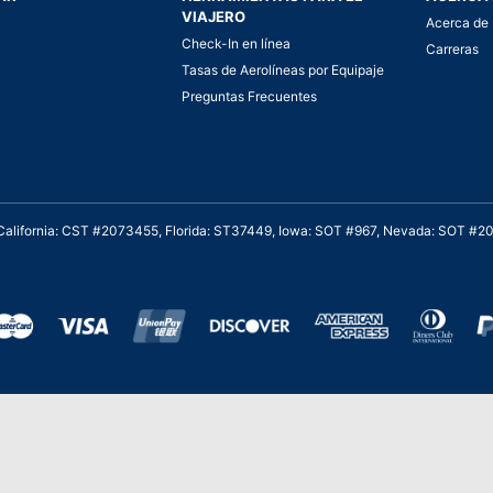
VIAJERO
Acerca de 
Check-In en línea
Carreras
Tasas de Aerolíneas por Equipaje
Preguntas Frecuentes
. California: CST #2073455, Florida: ST37449, Iowa: SOT #967, Nevada: SOT #
al cliente para viajes asequibles