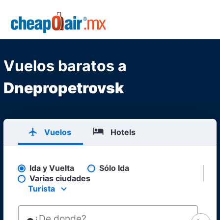
Skip to main content
CheapOair.MX
Vuelos baratos a
Dnepropetrovsk
Vuelos
Hotels
Ida y Vuelta
Sólo Ida
Pick your flight type
Varias ciudades
Turista
Select your preferred seating class.
¿De donde?