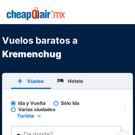
Skip to main content
CheapOair.MX
Vuelos baratos a
Kremenchug
Vuelos
Hotels
Ida y Vuelta
Sólo Ida
Pick your flight type
Varias ciudades
Turista
Select your preferred seating class.
¿De donde?