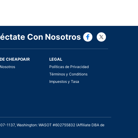
Connect wi
Connect
éctate Con Nosotros
DE CHEAPOAIR
LEGAL
Nosotros
Políticas de Privacidad
Términos y Conditions
Impuestos y Tasa
2007-1137, Washington: WASOT #602755832 (Affiliate DBA de