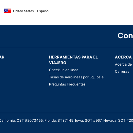
United States - Español
Con
AR
HERRAMIENTAS PARA EL
ACERCA 
VIAJERO
Acerca de 
Check-In en línea
Carreras
Tasas de Aerolíneas por Equipaje
Preguntas Frecuentes
. California: CST #2073455, Florida: ST37449, Iowa: SOT #967, Nevada: SOT #