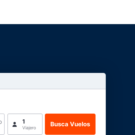
1
o
Viajero