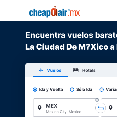
Skip to main content
CheapOair.MX
Encuentra vuelos bara
La Ciudad De M?Xico a
Vuelos
Hotels
Ida y Vuelta
Sólo Ida
Varia
Pick your flight type
MEX
Mexico City, Mexico