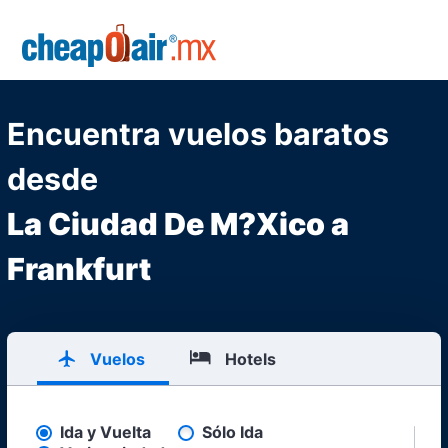
Skip to main content
CheapOair.MX
Encuentra vuelos baratos
desde
La Ciudad De M?Xico a
Frankfurt
Vuelos
Hotels
Ida y Vuelta
Sólo Ida
Pick your flight type