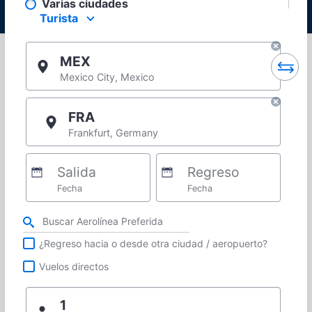
Varias ciudades
Turista
Select your preferred seating class.
MEX
Mexico City, Mexico
FRA
Frankfurt, Germany
Salida
Regreso
Fecha
Fecha
Refina tu búsqueda por aerolínea, ciudad o aeropuerto o vuelos directos
¿Regreso hacia o desde otra ciudad / aeropuerto?
Vuelos directos
1