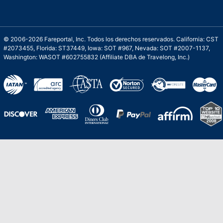
© 2006-2026 Fareportal, Inc. Todos los derechos reservados. California: CST
#2073455, Florida: ST37449, Iowa: SOT #967, Nevada: SOT #2007-1137,
Washington: WASOT #602755832 (Affiliate DBA de Travelong, Inc.)
Una galardonada asistencia al cliente para
viajes asequibles
Excelente
Basado en
210,276
opiniones