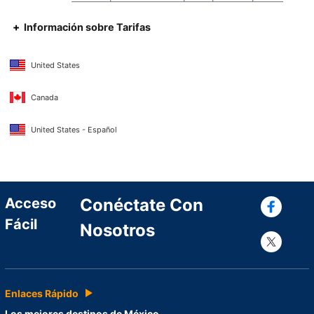
Información sobre Tarifas
United States
Canada
United States - Español
Con
Acceso
Conéctate Con
Fácil
Nosotros
Con
Enlaces Rápido
Los mejores destinos de México