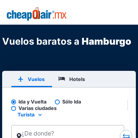
Skip to main content
CheapOair.MX
Vuelos baratos a
Hamburgo
Vuelos
Hotels
Ida y Vuelta
Sólo Ida
Pick your flight type
Varias ciudades
Turista
Select your preferred seating class.
¿De donde?