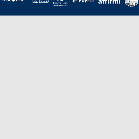
Una galardonada asistencia al cliente para
viajes asequibles
Excelente
Basado en
210,276
opiniones
Stevie de Oro en los American Business
Awards de 2020 – Equipo de
Gestión de Producto del Año.
Stevie de Bronce en los Stevie Awards para Ventas
y Servicio al Cliente de 2021 – Departamento
de Servicio al Cliente del Año.