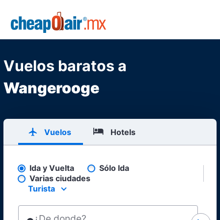
Skip to main content
CheapOair.MX
Vuelos baratos a
Wangerooge
Vuelos
Hotels
Ida y Vuelta
Sólo Ida
Pick your flight type
Varias ciudades
Turista
Select your preferred seating class.
¿De donde?