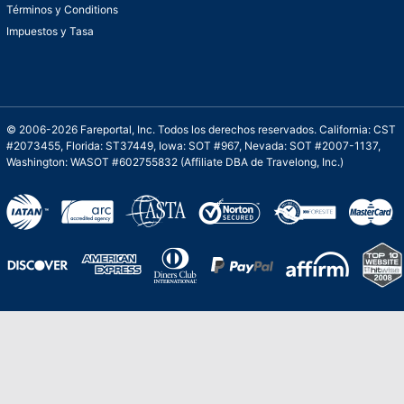
Términos y Conditions
Impuestos y Tasa
© 2006-2026 Fareportal, Inc. Todos los derechos reservados. California: CST
#2073455, Florida: ST37449, Iowa: SOT #967, Nevada: SOT #2007-1137,
Washington: WASOT #602755832 (Affiliate DBA de Travelong, Inc.)
Una galardonada asistencia al cliente para
viajes asequibles