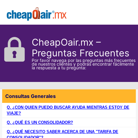
Skip to main content
CheapOair.MX
CheapOair.mx –
Preguntas Frecuentes
Por favor navega por las preguntas más frecuentes
de nuestros clientes y podrás encontrar fácilmente
la respuesta a tu pregunta:
Consultas Generales
Q. ¿CON QUIEN PUEDO BUSCAR AYUDA MIENTRAS ESTOY DE
VIAJE?
Q. ¿QUÉ ES UN CONSOLIDADOR?
Q. ¿QUÉ NECESITO SABER ACERCA DE UNA "TARIFA DE
CONSOLIDADOR"?