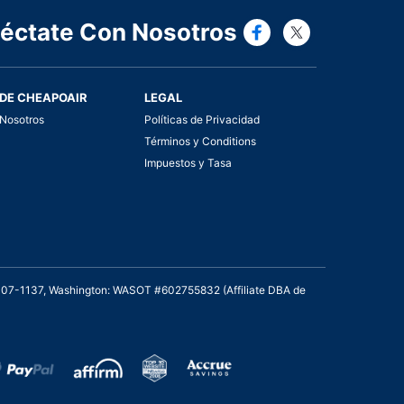
Connect wi
Connect
éctate Con Nosotros
DE CHEAPOAIR
LEGAL
Nosotros
Políticas de Privacidad
Términos y Conditions
Impuestos y Tasa
2007-1137, Washington: WASOT #602755832 (Affiliate DBA de