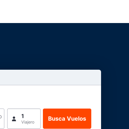
1
o
Viajero