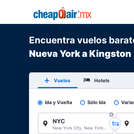
Skip to main content
CheapOair.MX
Encuentra vuelos bara
Nueva York a Kingston
Vuelos
Hotels
Ida y Vuelta
Sólo Ida
Varia
Pick your flight type
NYC
New York City, New York, United States