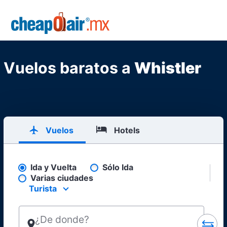
Skip to main content
CheapOair.MX
Vuelos baratos a
Whistler
Vuelos
Hotels
Ida y Vuelta
Sólo Ida
Pick your flight type
Varias ciudades
Turista
Select your preferred seating class.
¿De donde?