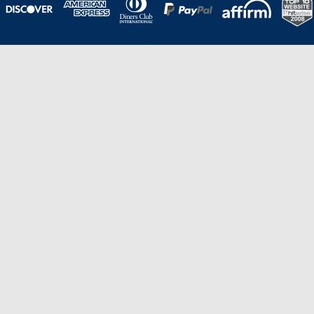
Una galardonada asistencia al cliente para
viajes asequibles
Excelente
Basado en
210,276
opiniones
Stevie de Oro en los American Business
Awards de 2020 – Equipo de
Gestión de Producto del Año.
Stevie de Bronce en los Stevie Awards para Ventas
y Servicio al Cliente de 2021 – Departamento
de Servicio al Cliente del Año.