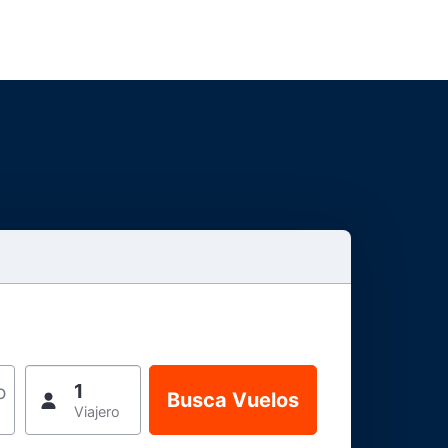
1
o
Viajero