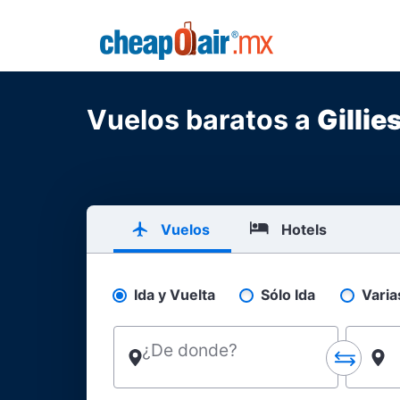
Skip to main content
CheapOair.MX
Vuelos baratos a
Gillie
Vuelos
Hotels
Ida y Vuelta
Sólo Ida
Varia
Pick your flight type
¿De donde?