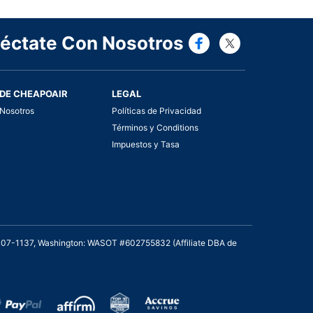
Connect wi
Connect
éctate Con Nosotros
DE CHEAPOAIR
LEGAL
Nosotros
Políticas de Privacidad
Términos y Conditions
Impuestos y Tasa
2007-1137, Washington: WASOT #602755832 (Affiliate DBA de