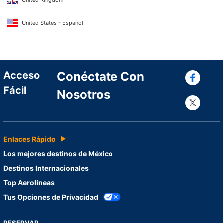
United Kingdom
United States - Español
Con
Acceso
Conéctate Con
Fácil
Nosotros
Con
Enlaces Rápido
Los mejores destinos de México
Destinos Internacionales
Top Aerolíneas
Tus Opciones de Privacidad
RESERVAR