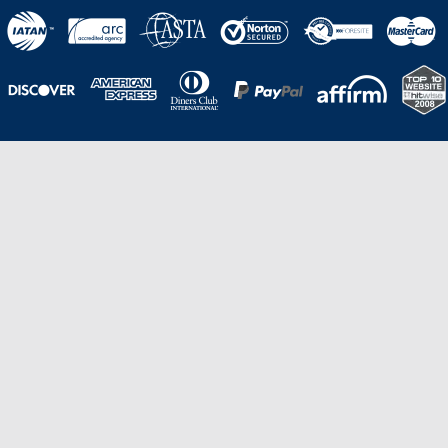
Una galardonada asistencia al cliente para
viajes asequibles
Excelente
Basado en
210,276
opiniones
Stevie de Oro en los American Business
Awards de 2020 – Equipo de
Gestión de Producto del Año.
Stevie de Bronce en los Stevie Awards para Ventas
y Servicio al Cliente de 2021 – Departamento