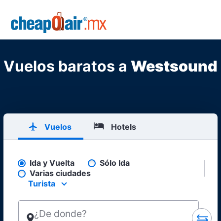
Skip to main content
CheapOair.MX
Vuelos baratos a
Westsound
Vuelos
Hotels
Ida y Vuelta
Sólo Ida
Pick your flight type
Varias ciudades
Turista
Select your preferred seating class.
¿De donde?