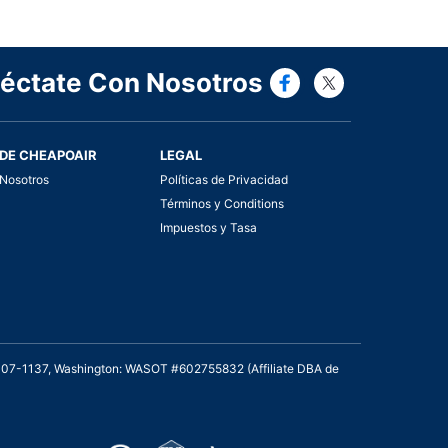
Connect wi
Connect
éctate Con Nosotros
DE CHEAPOAIR
LEGAL
Nosotros
Políticas de Privacidad
Términos y Conditions
Impuestos y Tasa
2007-1137, Washington: WASOT #602755832 (Affiliate DBA de