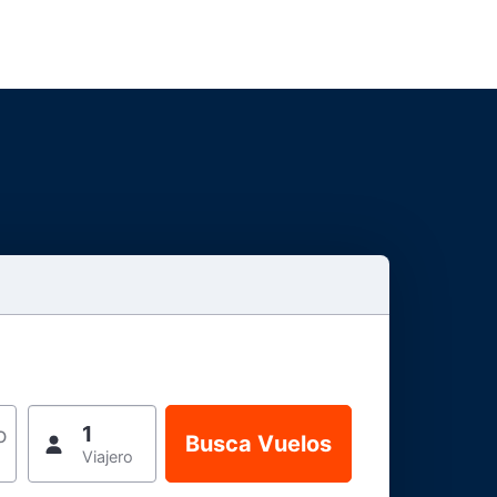
1
o
Viajero