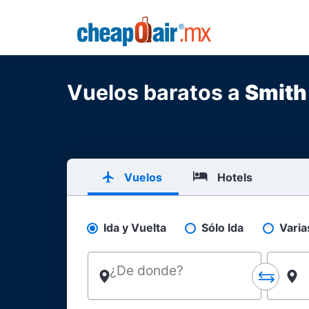
Skip to main content
CheapOair.MX
Vuelos baratos a
Smith
Vuelos
Hotels
Ida y Vuelta
Sólo Ida
Varia
Pick your flight type
¿De donde?