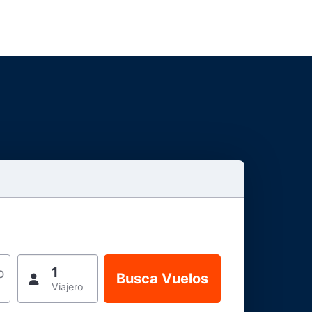
1
o
Viajero