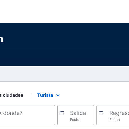
n
s ciudades
Turista
Select your preferred seating class.
A donde?
Salida
Regres
Fecha
Fecha