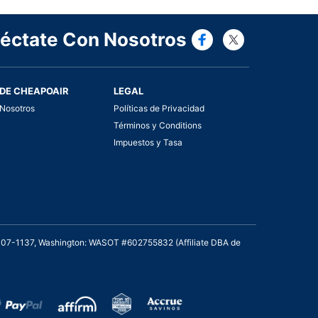
Connect wi
Connect
éctate Con Nosotros
DE CHEAPOAIR
LEGAL
Nosotros
Políticas de Privacidad
Términos y Conditions
Impuestos y Tasa
2007-1137, Washington: WASOT #602755832 (Affiliate DBA de