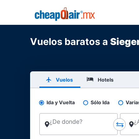
Skip to main content
CheapOair.MX
Vuelos baratos a
Siege
Vuelos
Hotels
Ida y Vuelta
Sólo Ida
Varia
Pick your flight type
¿De donde?
¿