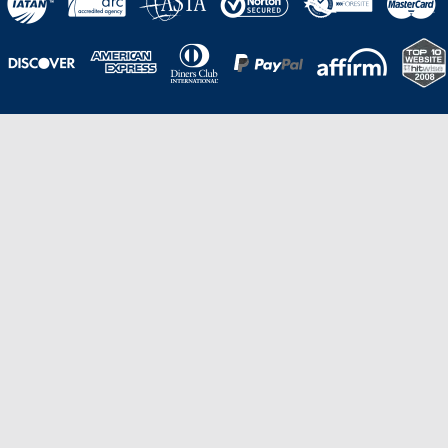
Una galardonada asistencia al cliente para
viajes asequibles
Excelente
Basado en
210,276
opiniones
Stevie de Oro en los American Business
Awards de 2020 – Equipo de
Gestión de Producto del Año.
Stevie de Bronce en los Stevie Awards para Ventas
y Servicio al Cliente de 2021 – Departamento
de Servicio al Cliente del Año.