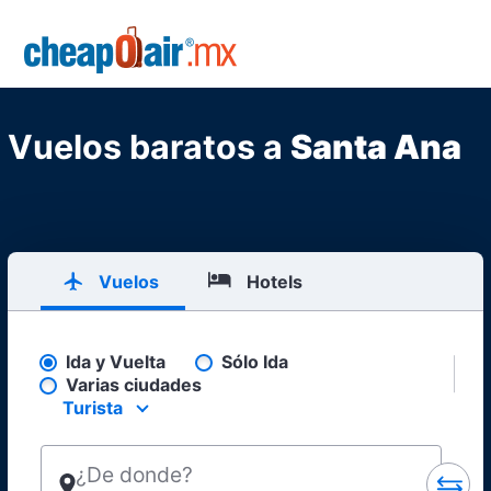
Skip to main content
CheapOair.MX
Vuelos baratos a
Santa Ana
Vuelos
Hotels
Ida y Vuelta
Sólo Ida
Pick your flight type
Varias ciudades
Turista
Select your preferred seating class.
¿De donde?