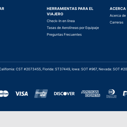
AR
HERRAMIENTAS PARA EL
ACERCA 
VIAJERO
Acerca de 
Check-In en línea
Carreras
Tasas de Aerolíneas por Equipaje
Preguntas Frecuentes
. California: CST #2073455, Florida: ST37449, Iowa: SOT #967, Nevada: SOT #
al cliente para viajes asequibles