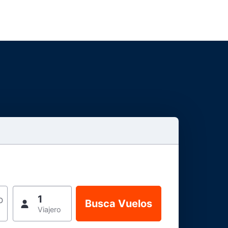
1
o
Viajero