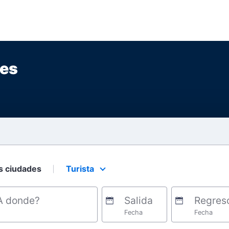
nes
s ciudades
Turista
Select your preferred seating class.
A donde?
Salida
Regres
Fecha
Fecha