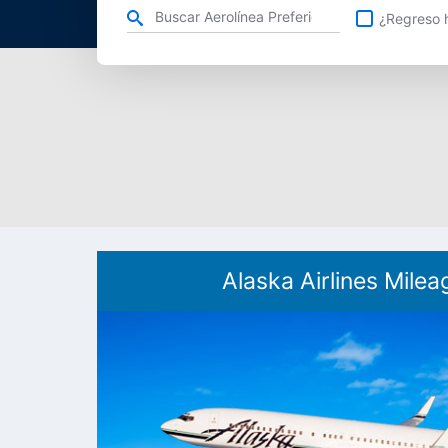
Refina tu búsqueda por aerolínea, ciudad o aeropuerto o v
¿Regreso h
Alaska Airlines Milea