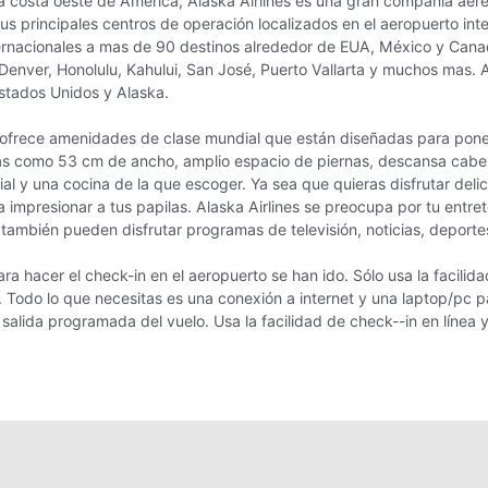
a costa oeste de América, Alaska Airlines es una gran compañía aér
 principales centros de operación localizados en el aeropuerto inter
ernacionales a mas de 90 destinos alrededor de EUA, México y Cana
nver, Honolulu, Kahului, San José, Puerto Vallarta y muchos mas. Ala
Estados Unidos y Alaska.
s ofrece amenidades de clase mundial que están diseñadas para pon
as como 53 cm de ancho, amplio espacio de piernas, descansa cabe
ial y una cocina de la que escoger. Ya sea que quieras disfrutar de
a impresionar a tus papilas. Alaska Airlines se preocupa por tu entr
s también pueden disfrutar programas de televisión, noticias, depo
ra hacer el check-in en el aeropuerto se han ido. Sólo usa la facilida
 Todo lo que necesitas es una conexión a internet y una laptop/pc pa
salida programada del vuelo. Usa la facilidad de check--in en línea 