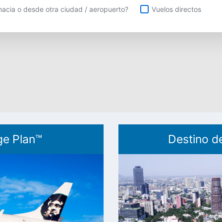
uelos directos
acia o desde otra ciudad / aeropuerto?
Vuelos directos
ge Plan™
Destino d