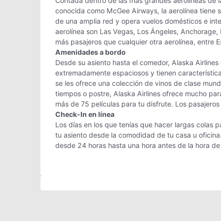
Contada dentro de las más grandes aerolíneas de l
conocida como McGee Airways, la aerolínea tiene sus
de una amplia red y opera vuelos domésticos e int
aerolínea son Las Vegas, Los Ángeles, Anchorage, De
más pasajeros que cualquier otra aerolínea, entre 
Amenidades a bordo
Desde su asiento hasta el comedor, Alaska Airline
extremadamente espaciosos y tienen característic
se les ofrece una colección de vinos de clase mund
tiempos o postre, Alaska Airlines ofrece mucho par
más de 75 películas para tu disfrute. Los pasajero
Check-In en línea
Los días en los que tenías que hacer largas colas pa
tu asiento desde la comodidad de tu casa u oficina.
desde 24 horas hasta una hora antes de la hora de 