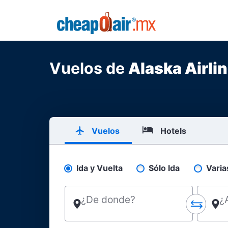
Skip to main content
CheapOair.MX
Vuelos de
Alaska Airli
Vuelos
Hotels
Ida y Vuelta
Sólo Ida
Varia
Pick your flight type
¿De donde?
¿