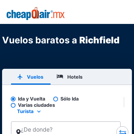
Skip to main content
CheapOair.MX
Vuelos baratos a
Richfield
Vuelos
Hotels
Ida y Vuelta
Sólo Ida
Pick your flight type
Varias ciudades
Turista
Select your preferred seating class.
¿De donde?