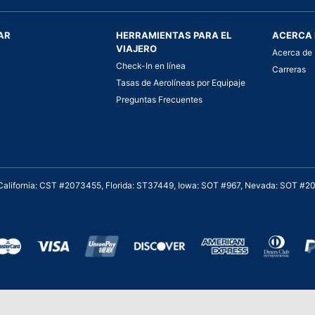
AR
HERRAMIENTAS PARA EL
ACERCA 
VIAJERO
Acerca de 
Check-In en línea
Carreras
Tasas de Aerolíneas por Equipaje
Preguntas Frecuentes
. California: CST #2073455, Florida: ST37449, Iowa: SOT #967, Nevada: SOT #
al cliente para viajes asequibles