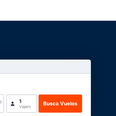
1
o
Viajero