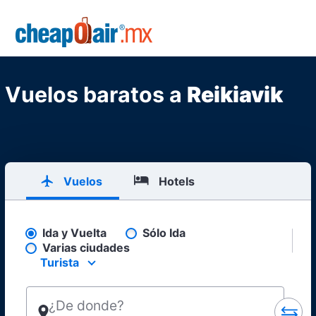
Skip to main content
CheapOair.MX
Vuelos baratos a
Reikiavik
Vuelos
Hotels
Ida y Vuelta
Sólo Ida
Pick your flight type
Varias ciudades
Turista
Select your preferred seating class.
¿De donde?