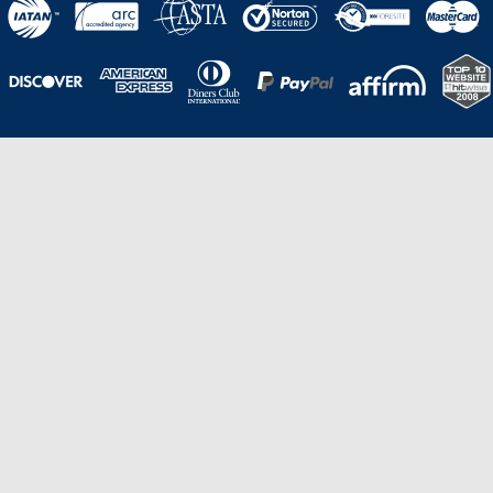
Una galardonada asistencia al cliente para
viajes asequibles
Excelente
Basado en
210,276
opiniones
Stevie de Oro en los American Business
Awards de 2020 – Equipo de
Gestión de Producto del Año.
Stevie de Bronce en los Stevie Awards para Ventas
y Servicio al Cliente de 2021 – Departamento
de Servicio al Cliente del Año.