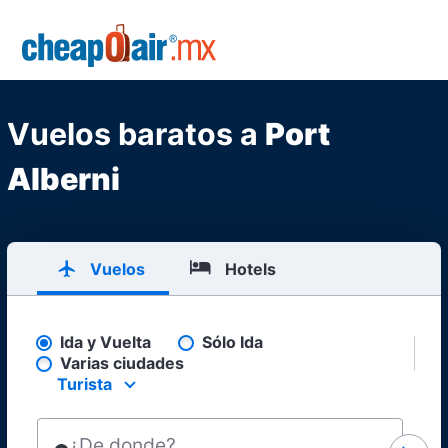
Skip to main content
CheapOair.MX
Vuelos baratos a
Port
Alberni
Vuelos
Hotels
Ida y Vuelta
Sólo Ida
Pick your flight type
Varias ciudades
Turista
Select your preferred seating class.
¿De donde?