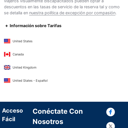
viajeros visualmente discapacitados pueden optar a
descuentos en las tasas de servicio de la reserva tal y como
se detalla en
nuestra política de excepción por compasión
.
Información sobre Tarifas
United States
Canada
United Kingdom
United States - Español
Con
Acceso
Conéctate Con
Fácil
Nosotros
Con