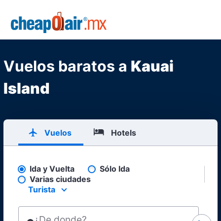
Skip to main content
CheapOair.MX
Vuelos baratos a
Kauai
Island
Vuelos
Hotels
Ida y Vuelta
Sólo Ida
Pick your flight type
Varias ciudades
Turista
Select your preferred seating class.
¿De donde?