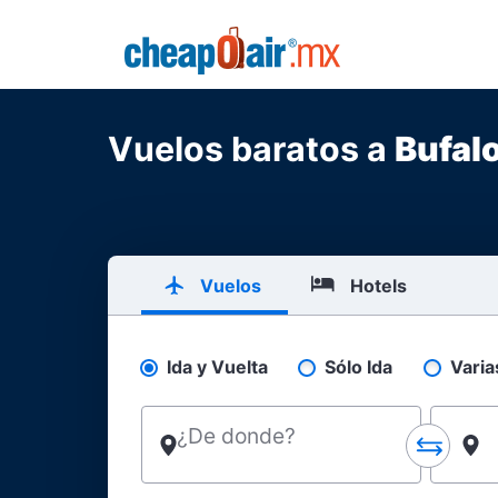
Skip to main content
CheapOair.MX
Vuelos baratos a
Bufal
Vuelos
Hotels
Ida y Vuelta
Sólo Ida
Varia
Pick your flight type
¿De donde?