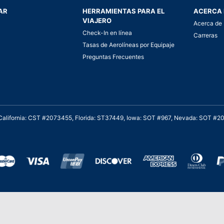
AR
HERRAMIENTAS PARA EL
ACERCA 
VIAJERO
Acerca de 
Check-In en línea
Carreras
Tasas de Aerolíneas por Equipaje
Preguntas Frecuentes
. California: CST #2073455, Florida: ST37449, Iowa: SOT #967, Nevada: SOT #
al cliente para viajes asequibles