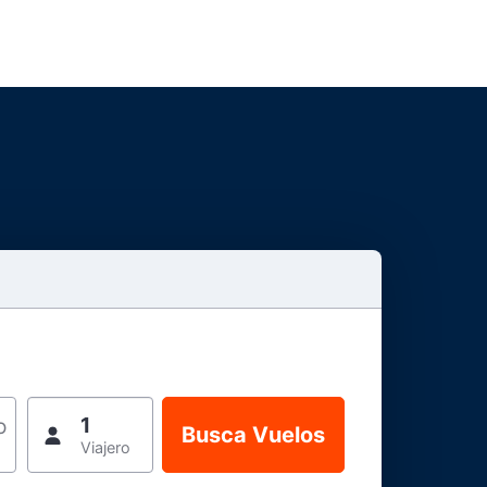
1
o
Viajero