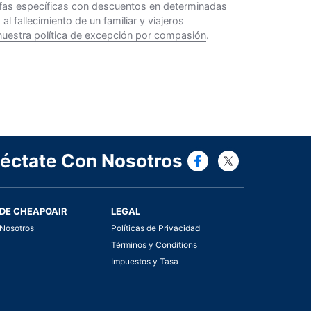
rifas específicas con descuentos en determinadas
 fallecimiento de un familiar y viajeros
nuestra política de excepción por compasión
.
Connect wi
Connect
éctate Con Nosotros
DE CHEAPOAIR
LEGAL
Nosotros
Políticas de Privacidad
Términos y Conditions
Impuestos y Tasa