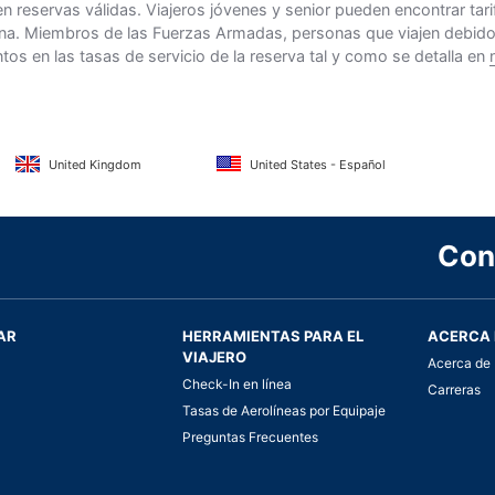
n reservas válidas. Viajeros jóvenes y senior pueden encontrar ta
na. Miembros de las Fuerzas Armadas, personas que viajen debido al
s en las tasas de servicio de la reserva tal y como se detalla en
United Kingdom
United States - Español
Con
AR
HERRAMIENTAS PARA EL
ACERCA 
VIAJERO
Acerca de 
Check-In en línea
Carreras
Tasas de Aerolíneas por Equipaje
Preguntas Frecuentes