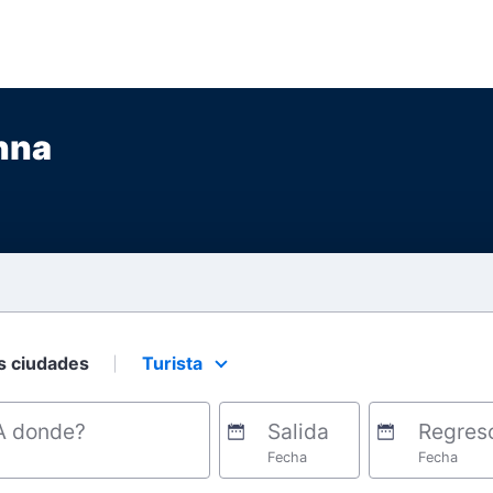
nna
s ciudades
Turista
Select your preferred seating class.
A donde?
Salida
Regres
Fecha
Fecha