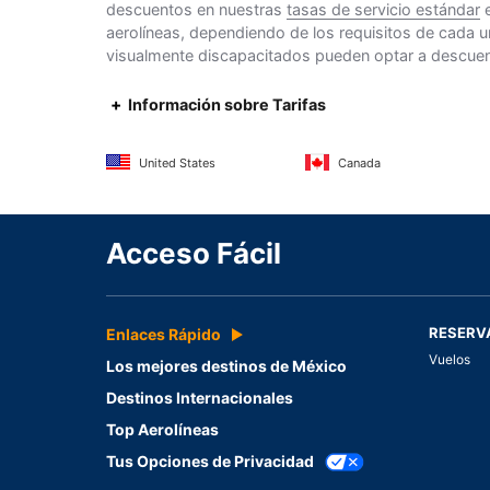
descuentos en nuestras
tasas de servicio estándar
e
aerolíneas, dependiendo de los requisitos de cada u
visualmente discapacitados pueden optar a descuento
Información sobre Tarifas
United States
Canada
Acceso Fácil
RESERV
Enlaces Rápido
Vuelos
Los mejores destinos de México
Destinos Internacionales
Top Aerolíneas
Tus Opciones de Privacidad