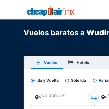
Skip to main content
CheapOair.MX
Vuelos baratos a
Wudi
Vuelos
Hotels
Ida y Vuelta
Sólo Ida
Varia
Pick your flight type
¿De donde?
¿