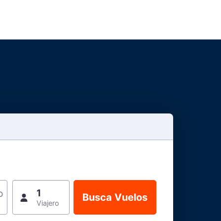
1
o
Viajero