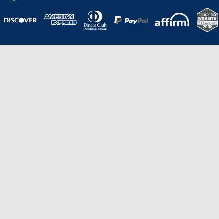
Una galardonada asistencia al cliente para
viajes asequibles
Excelente
Basado en
210,276
opiniones
Stevie de Oro en los American Business
Awards de 2020 – Equipo de
Gestión de Producto del Año.
Stevie de Bronce en los Stevie Awards para Ventas
y Servicio al Cliente de 2021 – Departamento
de Servicio al Cliente del Año.