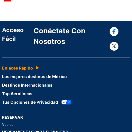
Con
Acceso
Conéctate Con
Fácil
Nosotros
Con
Enlaces Rápido
Los mejores destinos de México
Destinos Internacionales
Top Aerolíneas
Tus Opciones de Privacidad
RESERVAR
Vuelos
HERRAMIENTAS PARA EL VIAJERO