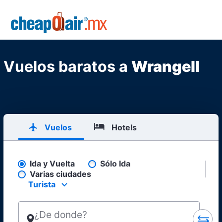
Skip to main content
CheapOair.MX
Vuelos baratos a
Wrangell
Vuelos
Hotels
Ida y Vuelta
Sólo Ida
Pick your flight type
Varias ciudades
Turista
Select your preferred seating class.
¿De donde?