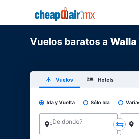
Skip to main content
CheapOair.MX
Vuelos baratos a
Walla
Vuelos
Hotels
Ida y Vuelta
Sólo Ida
Varia
Pick your flight type
¿De donde?