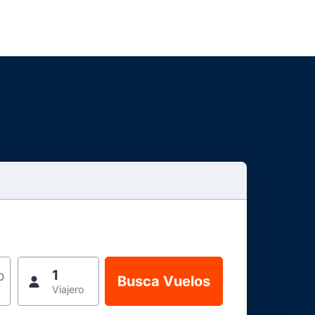
1
o
Viajero