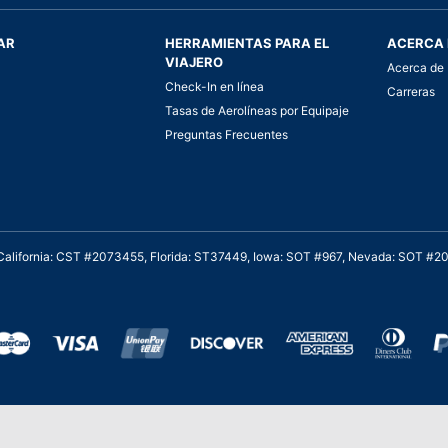
AR
HERRAMIENTAS PARA EL
ACERCA 
VIAJERO
Acerca de 
Check-In en línea
Carreras
Tasas de Aerolíneas por Equipaje
Preguntas Frecuentes
. California: CST #2073455, Florida: ST37449, Iowa: SOT #967, Nevada: SOT #
al cliente para viajes asequibles