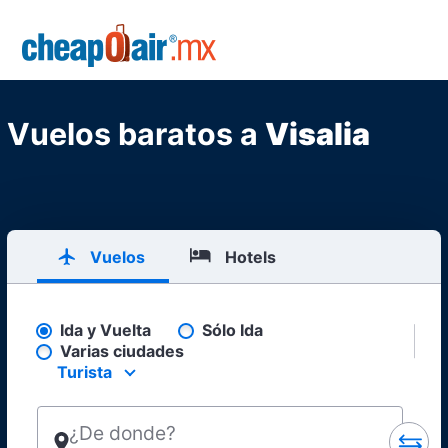
Skip to main content
CheapOair.MX
Vuelos baratos a
Visalia
Vuelos
Hotels
Ida y Vuelta
Sólo Ida
Pick your flight type
Varias ciudades
Turista
Select your preferred seating class.
¿De donde?