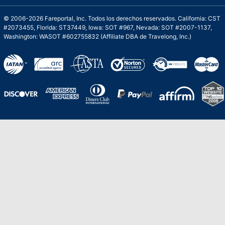
© 2006-2026 Fareportal, Inc. Todos los derechos reservados. California: CST
#2073455, Florida: ST37449, Iowa: SOT #967, Nevada: SOT #2007-1137,
Washington: WASOT #602755832 (Affiliate DBA de Travelong, Inc.)
Una galardonada asistencia al cliente para
viajes asequibles
Excelente
Basado en
210,276
opiniones
Stevie de Oro en los American Business