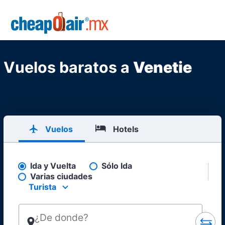
Skip to main content
CheapOair.MX
Vuelos baratos a
Venetie
Vuelos
Hotels
Ida y Vuelta
Sólo Ida
Pick your flight type
Varias ciudades
Turista
Select your preferred seating class.
¿De donde?