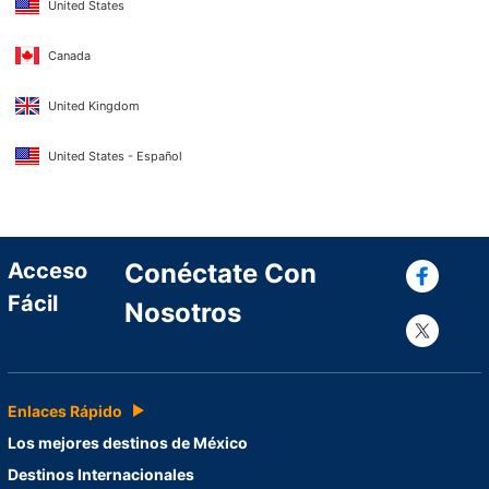
United States
Canada
United Kingdom
United States - Español
Con
Acceso
Conéctate Con
Fácil
Nosotros
Con
Enlaces Rápido
Los mejores destinos de México
Destinos Internacionales