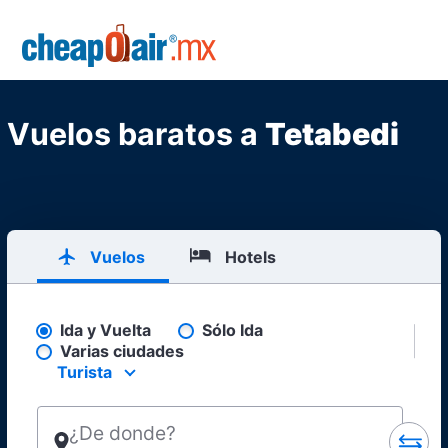
Skip to main content
CheapOair.MX
Vuelos baratos a
Tetabedi
Vuelos
Hotels
Ida y Vuelta
Sólo Ida
Pick your flight type
Varias ciudades
Turista
Select your preferred seating class.
¿De donde?