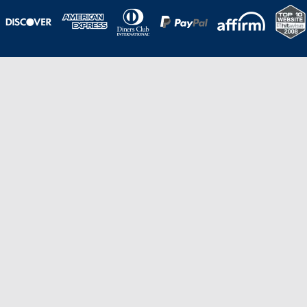
Una galardonada asistencia al cliente para
viajes asequibles
Excelente
Basado en
210,276
opiniones
Stevie de Oro en los American Business
Awards de 2020 – Equipo de
Gestión de Producto del Año.
Stevie de Bronce en los Stevie Awards para Ventas
y Servicio al Cliente de 2021 – Departamento
de Servicio al Cliente del Año.