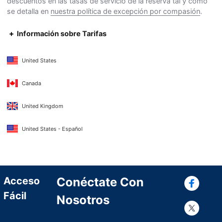
descuentos en las tasas de servicio de la reserva tal y como
se detalla en
nuestra política de excepción por compasión
.
Información sobre Tarifas
United States
Canada
United Kingdom
United States - Español
Con
Acceso
Conéctate Con
Fácil
Nosotros
Con