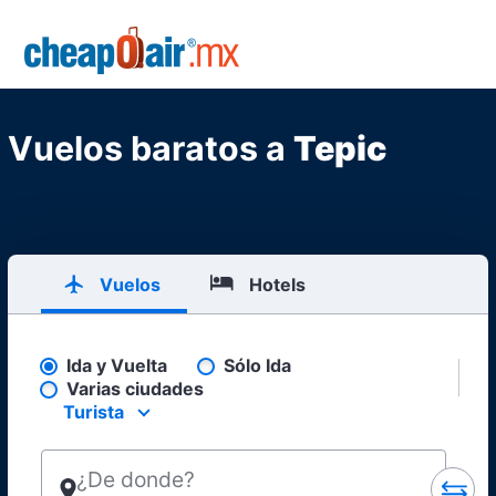
Skip to main content
CheapOair.MX
Vuelos baratos a
Tepic
Vuelos
Hotels
Ida y Vuelta
Sólo Ida
Pick your flight type
Varias ciudades
Turista
Select your preferred seating class.
¿De donde?