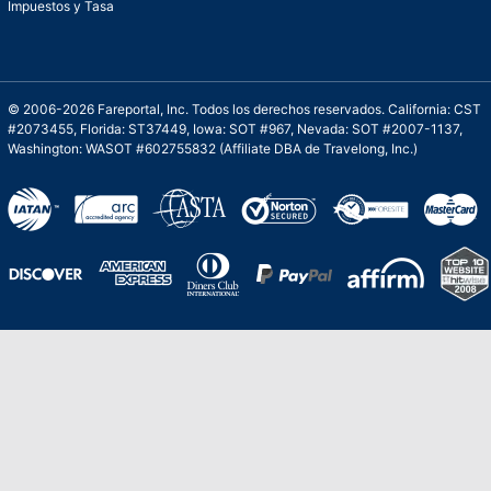
Impuestos y Tasa
© 2006-2026 Fareportal, Inc. Todos los derechos reservados. California: CST
#2073455, Florida: ST37449, Iowa: SOT #967, Nevada: SOT #2007-1137,
Washington: WASOT #602755832 (Affiliate DBA de Travelong, Inc.)
Una galardonada asistencia al cliente para
viajes asequibles
Excelente