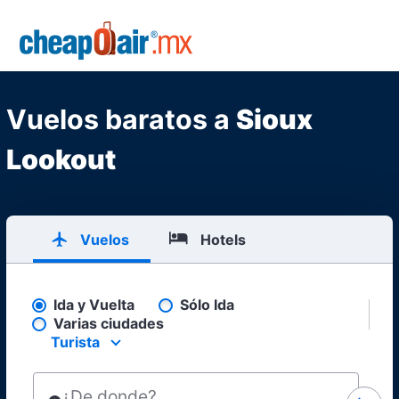
Skip to main content
CheapOair.MX
Vuelos baratos a
Sioux
Lookout
Vuelos
Hotels
Ida y Vuelta
Sólo Ida
Pick your flight type
Varias ciudades
Turista
Select your preferred seating class.
¿De donde?