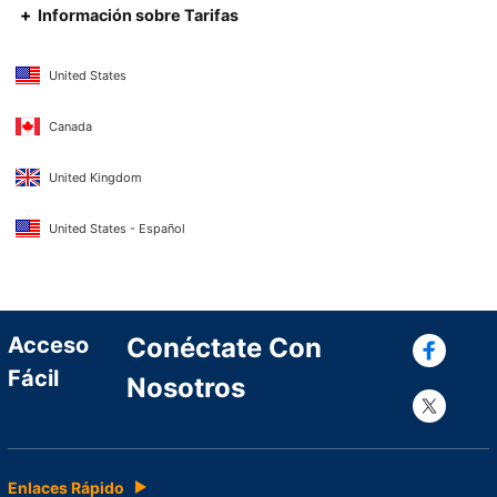
Información sobre Tarifas
United States
Canada
United Kingdom
United States - Español
Con
Acceso
Conéctate Con
Fácil
Nosotros
Con
Enlaces Rápido