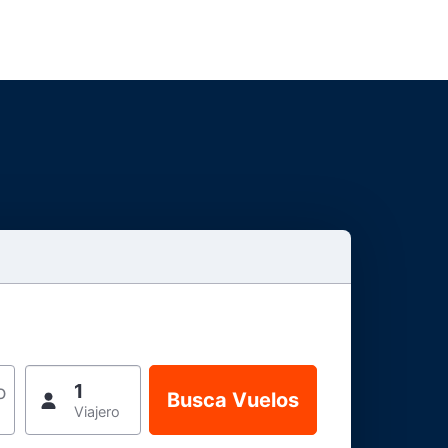
1
o
Viajero