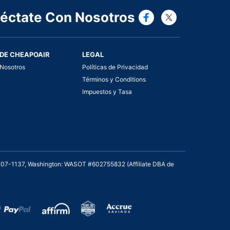
Connect wi
Connect
éctate Con Nosotros
DE CHEAPOAIR
LEGAL
Nosotros
Políticas de Privacidad
Términos y Conditions
Impuestos y Tasa
2007-1137, Washington: WASOT #602755832 (Affiliate DBA de