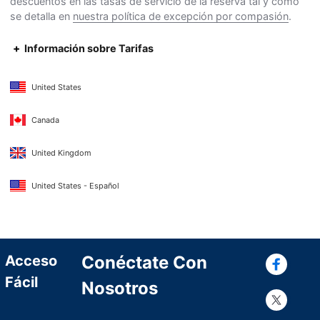
descuentos en las tasas de servicio de la reserva tal y como
se detalla en
nuestra política de excepción por compasión
.
Información sobre Tarifas
United States
Canada
United Kingdom
United States - Español
Con
Acceso
Conéctate Con
Fácil
Nosotros
Con