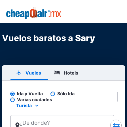
Skip to main content
CheapOair.MX
Vuelos baratos a
Sary
Vuelos
Hotels
Ida y Vuelta
Sólo Ida
Pick your flight type
Varias ciudades
Turista
Select your preferred seating class.
¿De donde?