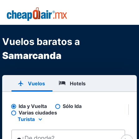
Skip to main content
CheapOair.MX
Vuelos baratos a
Samarcanda
Vuelos
Hotels
Ida y Vuelta
Sólo Ida
Pick your flight type
Varias ciudades
Turista
Select your preferred seating class.
¿De donde?