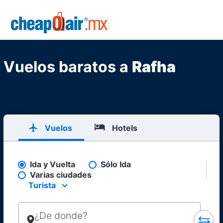
Skip to main content
CheapOair.MX
Vuelos baratos a
Rafha
Vuelos
Hotels
Ida y Vuelta
Sólo Ida
Pick your flight type
Varias ciudades
Turista
Select your preferred seating class.
¿De donde?