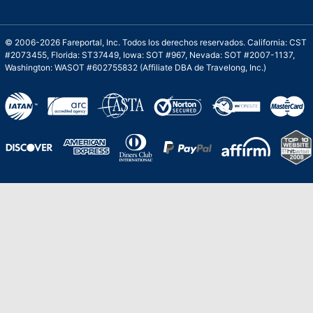
© 2006-2026 Fareportal, Inc. Todos los derechos reservados. California: CST
#2073455, Florida: ST37449, Iowa: SOT #967, Nevada: SOT #2007-1137,
Washington: WASOT #602755832 (Affiliate DBA de Travelong, Inc.)
Una galardonada asistencia al cliente para
viajes asequibles
Excelente
Basado en
210,276
opiniones