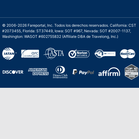
© 2006-2026 Fareportal, Inc. Todos los derechos reservados. California: CST
#2073455, Florida: ST37449, Iowa: SOT #967, Nevada: SOT #2007-1137,
Washington: WASOT #602755832 (Affiliate DBA de Travelong, Inc.)
Una galardonada asistencia al cliente para
viajes asequibles
Excelente
Basado en
210,276
opiniones