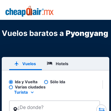
Skip to main content
CheapOair.MX
Vuelos baratos a
Pyongyang
Vuelos
Hotels
Ida y Vuelta
Sólo Ida
Pick your flight type
Varias ciudades
Turista
Select your preferred seating class.
¿De donde?