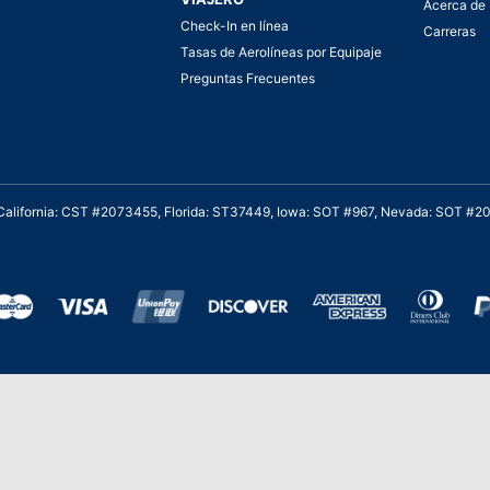
Acerca de 
Check-In en línea
Carreras
Tasas de Aerolíneas por Equipaje
Preguntas Frecuentes
. California: CST #2073455, Florida: ST37449, Iowa: SOT #967, Nevada: SOT #
al cliente para viajes asequibles
Stevie de Oro en los American Business
Stevie 