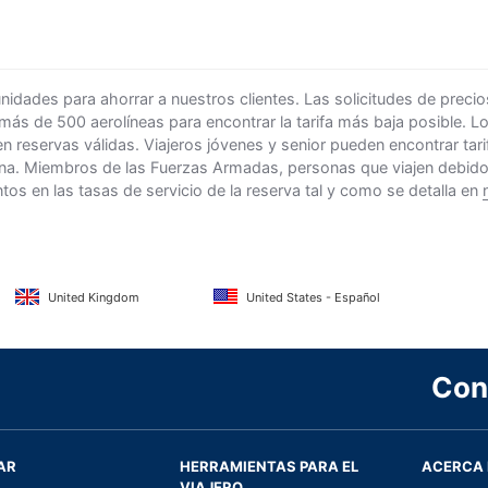
ades para ahorrar a nuestros clientes. Las solicitudes de precio
 más de 500 aerolíneas para encontrar la tarifa más baja posible. 
n reservas válidas. Viajeros jóvenes y senior pueden encontrar ta
na. Miembros de las Fuerzas Armadas, personas que viajen debido al
s en las tasas de servicio de la reserva tal y como se detalla en
United Kingdom
United States - Español
Con
AR
HERRAMIENTAS PARA EL
ACERCA 
VIAJERO