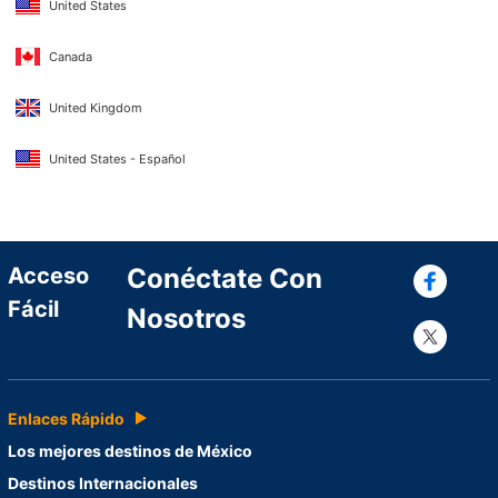
United States
Canada
United Kingdom
United States - Español
Con
Acceso
Conéctate Con
Fácil
Nosotros
Con
Enlaces Rápido
Los mejores destinos de México
Destinos Internacionales