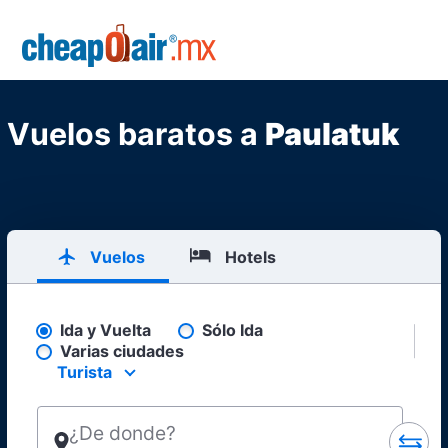
Skip to main content
CheapOair.MX
Vuelos baratos a
Paulatuk
Vuelos
Hotels
Ida y Vuelta
Sólo Ida
Pick your flight type
Varias ciudades
Turista
Select your preferred seating class.
¿De donde?