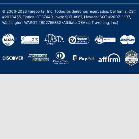
© 2006-2026 Fareportal, Inc. Todos los derechos reservados. California: CST
#2073455, Florida: ST37449, Iowa: SOT #967, Nevada: SOT #2007-1137,
Washington: WASOT #602755832 (Affiliate DBA de Travelong, Inc.)
Una galardonada asistencia al cliente para
viajes asequibles
Excelente
Basado en
210,276
opiniones
Stevie de Oro en los American Business