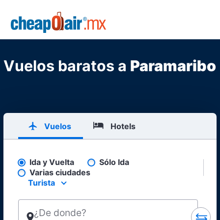
Skip to main content
CheapOair.MX
Vuelos baratos a
Paramaribo
Vuelos
Hotels
Ida y Vuelta
Sólo Ida
Pick your flight type
Varias ciudades
Turista
Select your preferred seating class.
¿De donde?