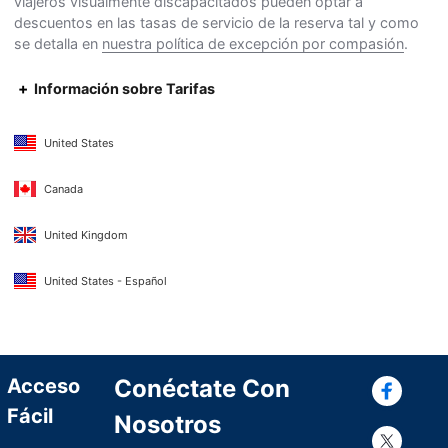
viajeros visualmente discapacitados pueden optar a
descuentos en las tasas de servicio de la reserva tal y como
se detalla en
nuestra política de excepción por compasión
.
Información sobre Tarifas
United States
Canada
United Kingdom
United States - Español
Con
Acceso
Conéctate Con
Fácil
Nosotros
Con