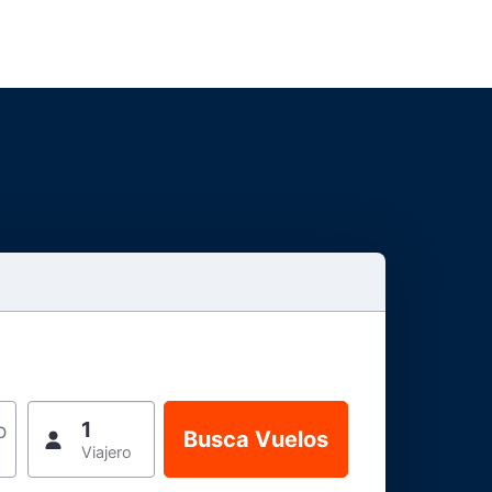
1
o
Viajero