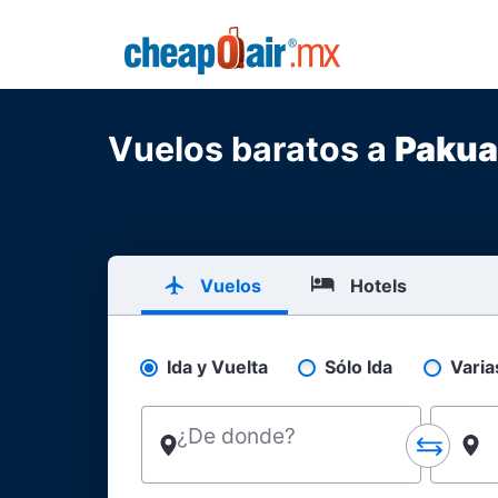
Skip to main content
CheapOair.MX
Vuelos baratos a
Pakua
Vuelos
Hotels
Ida y Vuelta
Sólo Ida
Varia
Pick your flight type
¿De donde?