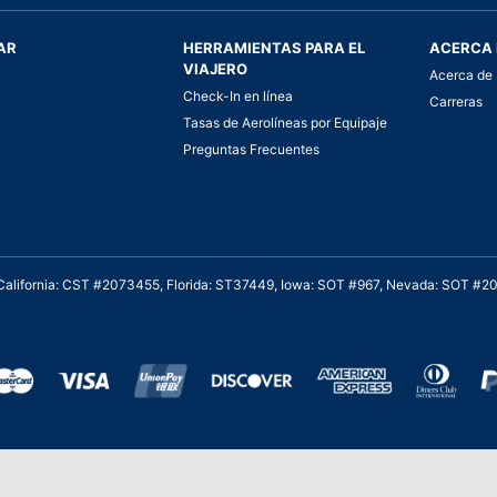
AR
HERRAMIENTAS PARA EL
ACERCA 
VIAJERO
Acerca de 
Check-In en línea
Carreras
Tasas de Aerolíneas por Equipaje
Preguntas Frecuentes
. California: CST #2073455, Florida: ST37449, Iowa: SOT #967, Nevada: SOT #
al cliente para viajes asequibles