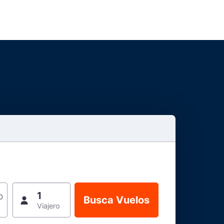
1
o
Viajero