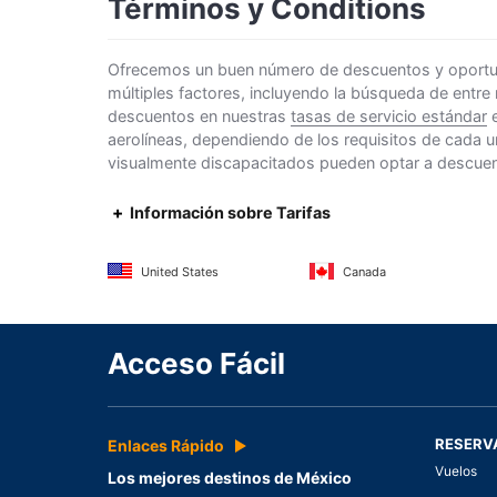
Términos y Conditions
Ofrecemos un buen número de descuentos y oportunid
múltiples factores, incluyendo la búsqueda de entre
descuentos en nuestras
tasas de servicio estándar
e
aerolíneas, dependiendo de los requisitos de cada u
visualmente discapacitados pueden optar a descuento
Información sobre Tarifas
United States
Canada
Acceso Fácil
RESERV
Enlaces Rápido
Vuelos
Los mejores destinos de México