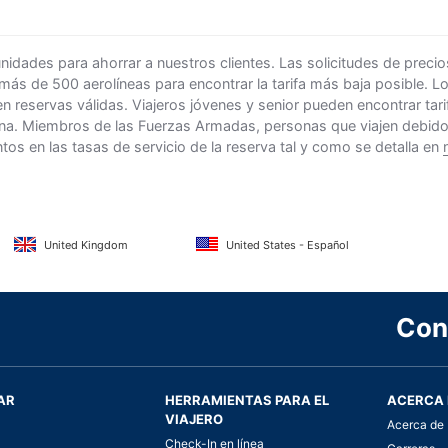
ades para ahorrar a nuestros clientes. Las solicitudes de precio
 más de 500 aerolíneas para encontrar la tarifa más baja posible. 
n reservas válidas. Viajeros jóvenes y senior pueden encontrar ta
na. Miembros de las Fuerzas Armadas, personas que viajen debido al
s en las tasas de servicio de la reserva tal y como se detalla en
United Kingdom
United States - Español
Con
AR
HERRAMIENTAS PARA EL
ACERCA 
VIAJERO
Acerca de 
Check-In en línea