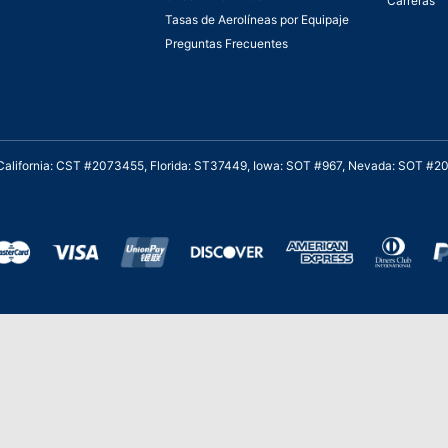
Carreras
Tasas de Aerolíneas por Equipaje
Preguntas Frecuentes
. California: CST #2073455, Florida: ST37449, Iowa: SOT #967, Nevada: SOT #
al cliente para viajes asequibles
Stevie de Oro en los American Business
Stevie 
Awards de 2020 – Equipo de
y Servi