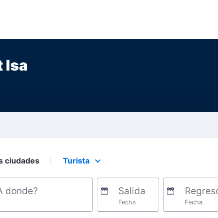
 Isa
s ciudades
Turista
Select your preferred seating class.
A donde?
Salida
Regres
Fecha
Fecha