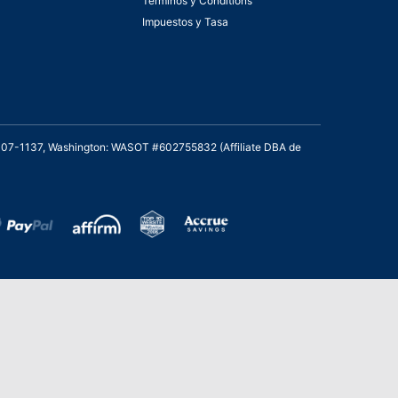
Términos y Conditions
Impuestos y Tasa
2007-1137, Washington: WASOT #602755832 (Affiliate DBA de
de Bronce en los Stevie Awards para Ventas
cio al Cliente de 2021 – Departamento